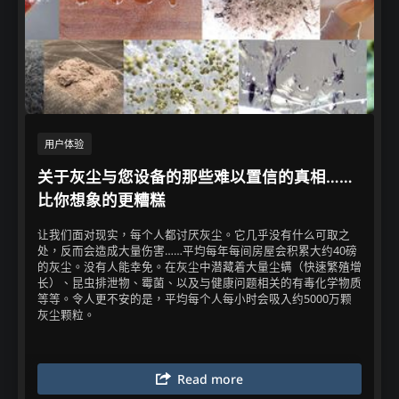
用户体验​
关于灰尘与您设备的那些难以置信的真相……
比你想象的更糟糕
让我们面对现实，每个人都讨厌灰尘。它几乎没有什么可取之
处，反而会造成大量伤害……平均每年每间房屋会积累大约40磅
的灰尘。没有人能幸免。在灰尘中潜藏着大量尘螨（快速繁殖增
长）、昆虫排泄物、霉菌、以及与健康问题相关的有毒化学物质
等等。令人更不安的是，平均每个人每小时会吸入约5000万颗
灰尘颗粒。​
Read more