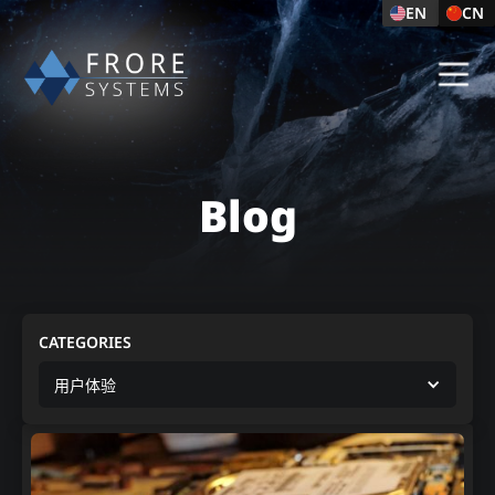
EN
CN
Blog
CATEGORIES
用户体验​