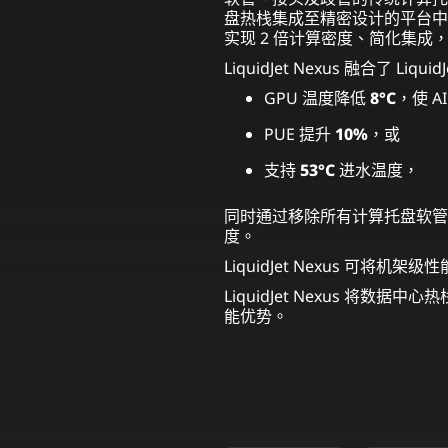
盘热栈集成至精密设计的平台中
实现 2 倍计算密度、简化集成，
LiquidJet Nexus 融合了 L
GPU 温度降低
8°C
，使 A
PUE 提升
10%
，或
支持
53°C
进水温度，
同时通过移除所有计算托盘软管
度。
LiquidJet Nexus 可将
LiquidJet Nexus 将数
能优势。