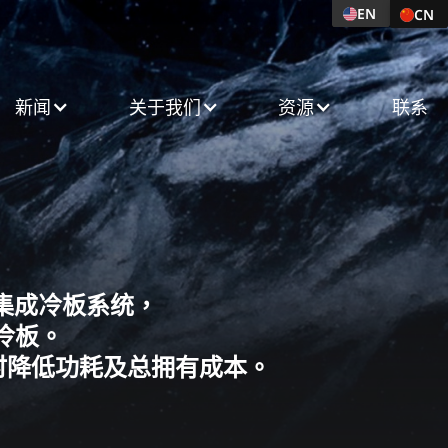
EN
英语
CN
中
新闻​
关于我们​
资源
联系
化集成冷板系统，
 冷板。
，同时降低功耗及总拥有成本。