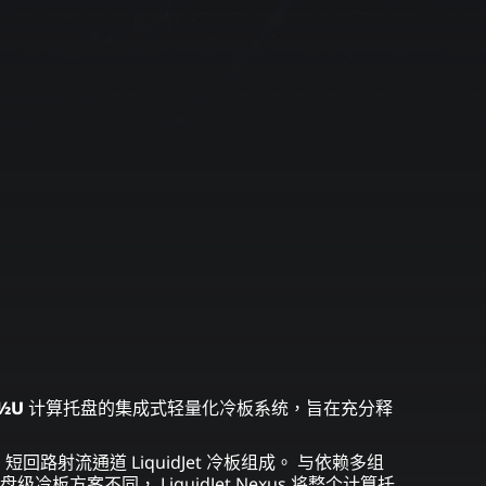
½U
计算托盘的集成式轻量化冷板系统，旨在充分释
级 3D 短回路射流通道 LiquidJet 冷板组成。 与依赖多组
板方案不同， LiquidJet Nexus 将整个计算托