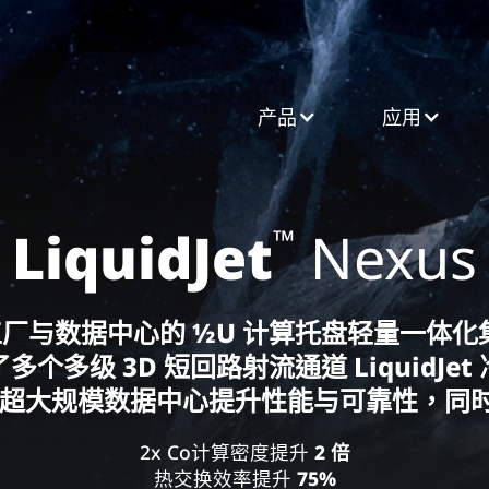
产品​
应用
LiquidJet
Nexus
™
力工厂与数据中心的 ½U 计算托盘轻量一体
多个多级 3D 短回路射流通道 LiquidJet
us 可帮助超大规模数据中心提升性能与可靠性
2x Co计算密度提升
2 倍
热交换效率提升
75%