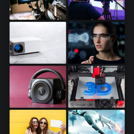
视频显示器​
专业摄像机​
迷你LED投影仪​
增强显示​
高保真音响​
3D打印机​