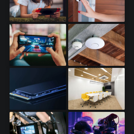
掌上游戏机​
门铃摄像头​
智能游戏手机​
WiFI 接入点​
SSD卡​
LED照明​