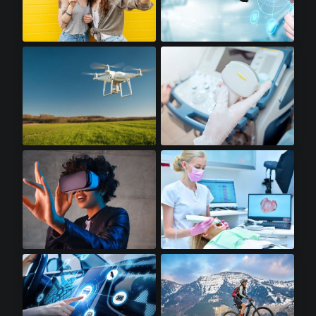
高级智能手机​
机器人​
无人机​
便携式超声波​
虚拟现实​
牙科扫描仪