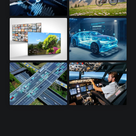
信息娱乐系统​
电动自行车​
8K电视​
汽车工业
激光雷达感测器​
航电设备