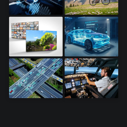
信息娱乐系统​
电动自行车​
8K电视​
汽车工业
激光雷达感测器​
航电设备