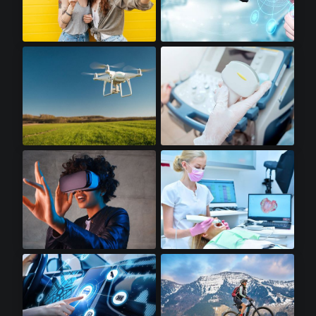
高级智能手机​
机器人​
无人机​
便携式超声波​
虚拟现实​
牙科扫描仪