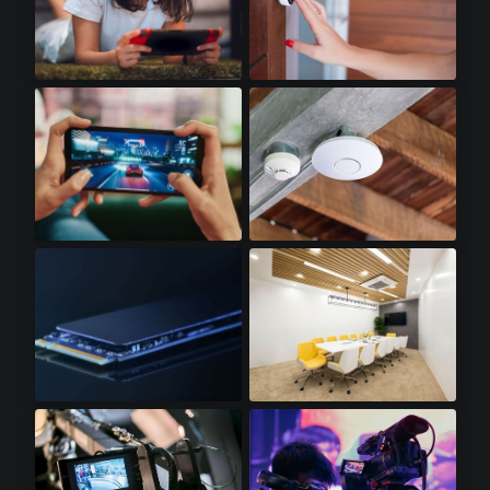
掌上游戏机​
门铃摄像头​
智能游戏手机​
WiFI 接入点​
SSD卡​
LED照明​