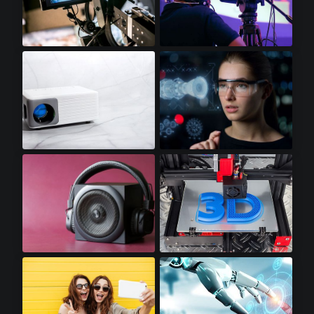
视频显示器​
专业摄像机​
迷你LED投影仪​
增强显示​
高保真音响​
3D打印机​