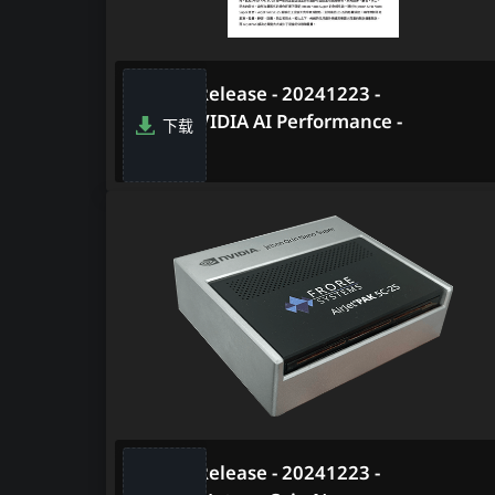
Media Release - 20241223 -
PDF - NVIDIA AI Performance -
下载
CN
Media Release - 20241223 -