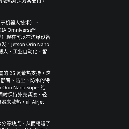
足够的散热解决方案支持，
ac™（用于机器人技术）、
A Omniverse™
AI 模型）现在可以在边缘设备
on Orin Nano
机器人、工业自动化、智
er 提供所需的 25 瓦散热支持。这
超薄、静音、防尘、防水的特
n Nano Super 结
排放，同时保持外壳紧凑、轻
热，而 AirJet
水分等缺点，从而缩短了