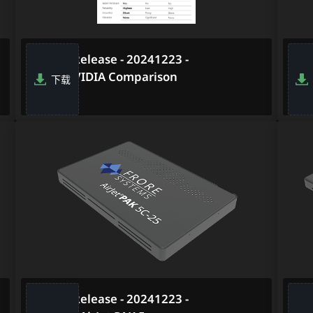
Media Release - 20241223 -
Med
PDF - NVIDIA Comparison
PDF
下载
Su
Media Release - 20241223 -
Med