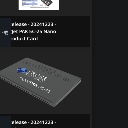
ia Release - 20241223 -
 - AirJet PAK 5C-25 Nano
下载
per Product Card
ia Release - 20241223 -