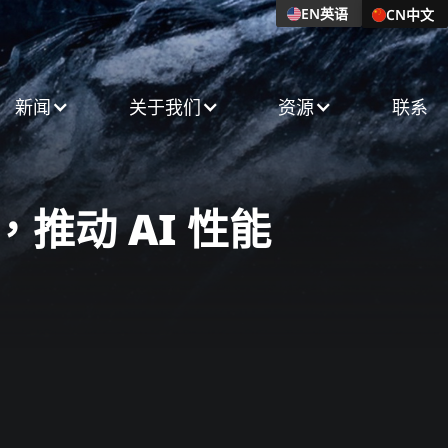
EN
英语
CN
中文
新闻​
关于我们​
资源
联系
进，推动 AI 性能