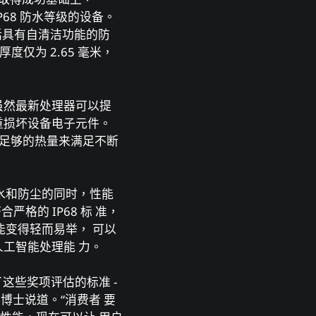
P68 防⽔等级的设备。
功能，包括具有⾃清洁功能的防
厚度仅为 2.65 毫⽶，
虽然最新处理器可以提
重损坏设备电⼦元件。
除⾜够的热量来满⾜不断
保持防⽔和防尘的同时，性能
合严格的 IP68 标 准，
设备性能变得轻⽽易举， 可以
⼯智能处理能 ⼒。
体现了这些奖项评估的标准 -
dy 博⼠说道。“消费者 要