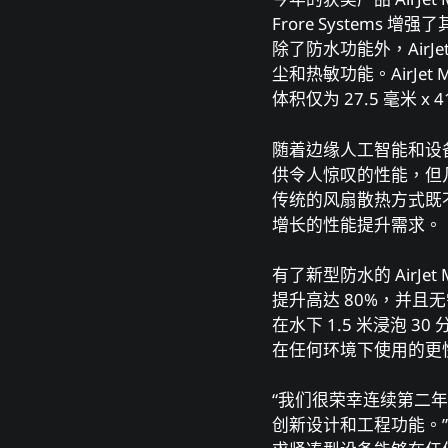
Frore System
除了防⽔功能外，AirJet 
尘和热敏功能。AirJet
体积仅为 27.5 毫⽶ x
随着边缘⼈⼯智能和设
供令⼈惊叹的性能，但
传统的⻛扇散热⽅式既不
增⻓的性能提升需求。
有了新型防⽔的 AirJe
提升⾼达 80%，并且⽆需
在⽔下 1.5 ⽶浸泡 30
在任何环境下使⽤的更
“我们很荣幸连续第⼆年获得 
创新设计和⼯程功能。” Fr