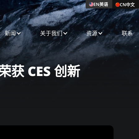
EN
英语
CN
中文
新闻​
关于我们​
资源
联系
获 CES 创新