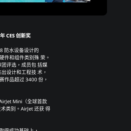
年 CES 创新奖
IP68 防⽔设备设计的
计算机硬件和组件类别殊 荣。
评审团评选，成员包 括媒
出设计和⼯程技 术，
品超过 3400 份，
rJet Mini（全球⾸款
别。AirJet 还获 得
ini 取得成功基础上，