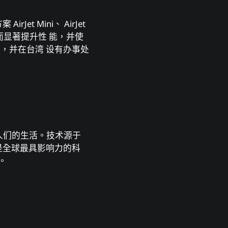
t Mini、 AirJet
散热，从⽽显著提升性 能，并使
何塞，并在台湾 设有办事处
善⼈们的⽣活。技术源于
是全球最具影响⼒的科
h。