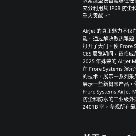
求紧凑型设备能够在任何
充分利⽤其 IP68 防
重⼤贡献。”
AirJet 的真正魅
能。通过解决散热难题
打开了⼤⻔，使 Frore S
CES 展览期间，莅临威
2025 年殊荣的 Air
在 Frore Syste
的技术，展⽰⼀系列采⽤了 F
展⽰⼀些新概念产品，例如升级
Frore Systems Ai
防尘和防⽔的⼯业级外壳，
2401B 室，参观所有最新