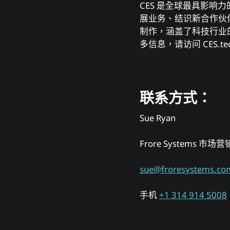
CES 是全球最具影
展业务、结识新合作伙伴
制作，涵盖了科技⾏业的⽅⽅
多信息，请访问 CES.t
联系⽅式：
Sue Ryan
Frore Systems 市
sue@froresystems.co
⼿机
+1 314 914 5008