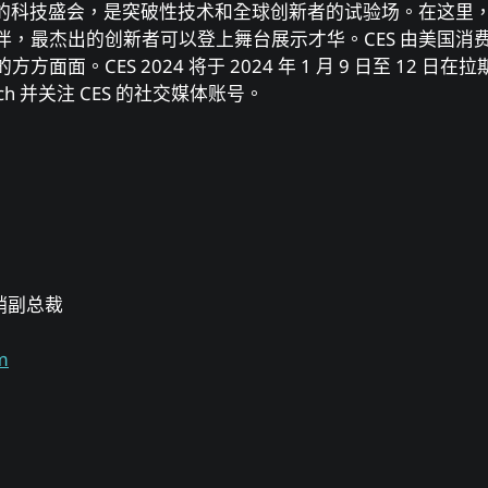
响⼒的科技盛会，是突破性技术和全球创新者的试验场。在这⾥
，最杰出的创新者可以登上舞台展⽰才华。CES 由美国消费技术协
⾯⾯。CES 2024 将于 2024 年 1 ⽉ 9 ⽇⾄ 12 ⽇
ech 并关注 CES 的社交媒体账号。
场营销副总裁
m