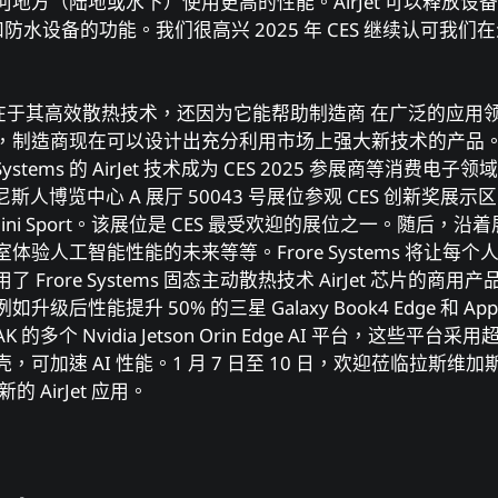
地⽅（陆地或⽔下）使⽤更⾼的性能。AirJet 可以释放设
尘和防⽔设备的功能。我们很⾼兴 2025 年 CES 继续认可我
⼒不仅在于其⾼效散热技术，还因为它能帮助制造商 在⼴泛的应
，制造商现在可以设计出充分利⽤市场上强⼤新技术的产品
ystems 的 AirJet 技术成为 CES 2025 参展商等消费电⼦
尼斯⼈博览中⼼ A 展厅 50043 号展位参观 CES 创新奖
Jet Mini Sport。该展位是 CES 最受欢迎的展位之⼀。随后
ms 演⽰室体验⼈⼯智能性能的未来等等。Frore Systems 将
rore Systems 固态主动散热技术 AirJet 芯⽚的商⽤产品。F
后性能提升 50% 的三星 Galaxy Book4 Edge 和 Appl
rJet PAK 的多个 Nvidia Jetson Orin Edge AI 平台，
可加速 AI 性能。1 ⽉ 7 ⽇⾄ 10 ⽇，欢迎莅临拉斯维加
的 AirJet 应⽤。