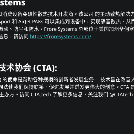
ystems
是电⼦和消费设备突破性散热技术开发商。该公司 的主动散热解决⽅案 AirJe
t Mini Sport 和 AirJet PAKs 可以集成到设备中，实现静⾳
、防尘和防⽔。Frore Systems 总部位于美国加州圣
信息，请访问
https://froresystems.com/
协会 (CTA):
TA) 的使命是帮助各种规模的创新者发展业务。 技术旨在改
想法使我们保持联系、促进发展并迸发更伟⼤的创意。CTA 
主办⽅。访问 CTA.tech 了解更多信息，关注我们 @CTAtec