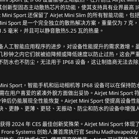
s 增强了其创新型固态主动散热芯⽚的功能，使其⽀持具有业界最⾼ I
Mini Sport 还保留了 AirJet Mini Slim 的所有智能
 Mini Sport 是⼀个完全独⽴的散热解决⽅案，重量仅为 7 克，
 41.5 毫⽶，并且可以静⾳散热5.25 ⽡的热量。
备⼈⼯智能应⽤程序的进步，对设备性能提升的需求激增。
⼏秒钟之内它们就被迫降频或降低速度以防⽌过热，这会严
防⽔也不防尘，⽆法⽤于 IP68 设备，这让制造商⽆法去
t Mini Sport，智能⼿机和运动相机等 IP68 设备可以在
在⽤户喜爱的紧凑外貌⽅⾯做出妥协。AirJet Mini Sport 符
 分钟后仍能展现全性能恢复。AirJet Mini Sport 使提⾼
快、更静、更薄、更轻、⽆振动、防尘和防⽔的设备中增强⼈
2024 年 CES 最佳创新奖殊荣。AirJet Mini Sport 
ore Systems 创始⼈兼⾸席执⾏官 Seshu Madhavaped