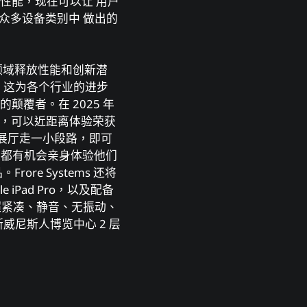
备性能，现在可以让 ⽤户
们在众多设备类别中 做出的
⽤领域释放性能和创新潜
。这为各个⾏业的进步
领域的颠覆者。在 2025 年
展⽰区，可以近距离体验荣获
，沿着展厅⾛⼀⼩段路，即可
让每个⼈都有机会亲⾝体验他们
rore Systems 还将
e iPad Pro，以及配备
这些平台采⽤超紧凑、静⾳、⽆振动、
斯威尼斯⼈博览中⼼ 2 层