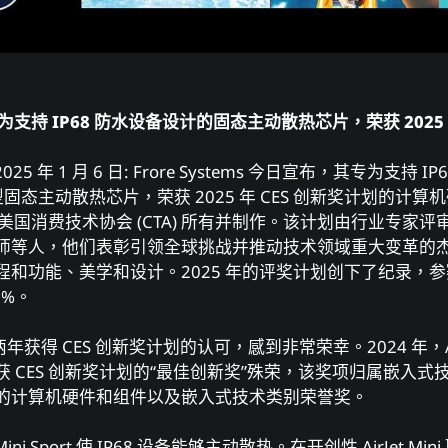
ort，专为⽀持 IP68 防⽔设备设计的固态主动散热芯⽚，荣获 2025 
5 年 1 ⽉ 6 ⽇: Frore Systems 今⽇宣布，其专为⽀持 
ort 超⼩型固态主动散热芯⽚，荣获 2025 年 CES 创新奖计划的
由美国消费技术协会 (CTA) 所有并制作。该计划由⾏业专家
师等⼈，他们表彰引领全球挑战并推动技术领域重⼤变⾰的杰
和功能、美学和设计。2025 年的评奖计划创下了纪录，参赛作
13%。
对连续两年获得 CES 创新奖计划的认可，感到⾮常荣幸。2024 年，Ai
CES 创新奖计划的“最佳创新奖”殊荣，该奖项归属嵌⼊式技术类
 创新奖的计算机硬件和组件以及嵌⼊式技术类别荣誉奖。
Mini Sport 使 IP68 设备能够主动散热。在开创性 AirJet M