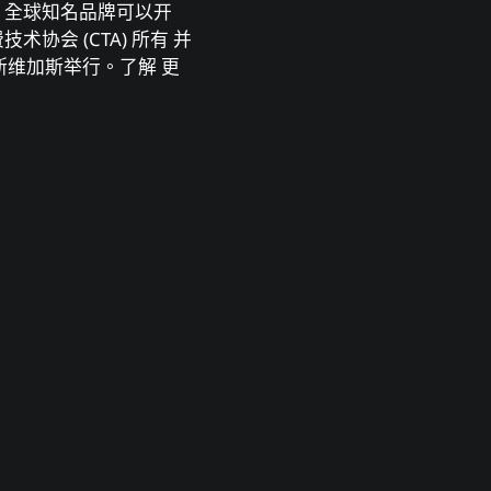
，全球知名品牌可以开
会 (CTA) 所有 并
在拉斯维加斯举⾏。了解 更