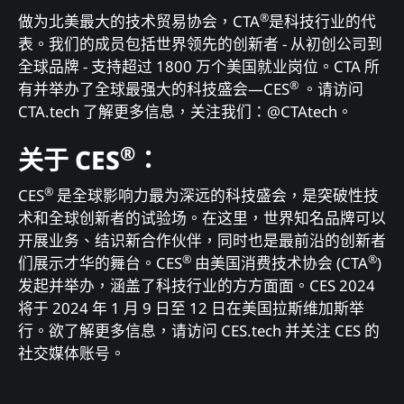
®
做为北美最大的技术贸易协会，CTA
是科技行业的代
表。我们的成员包括世界领先的创新者 - 从初创公司到
全球品牌 - 支持超过 1800 万个美国就业岗位。CTA 所
®
有并举办了全球最强大的科技盛会—CES
。请访问
CTA.tech 了解更多信息，关注我们：@CTAtech。
®
关于 CES
：
®
CES
是全球影响力最为深远的科技盛会，是突破性技
术和全球创新者的试验场。在这里，世界知名品牌可以
开展业务、结识新合作伙伴，同时也是最前沿的创新者
®
®
们展示才华的舞台。CES
由美国消费技术协会 (CTA
)
发起并举办，涵盖了科技行业的方方面面。CES 2024
将于 2024 年 1 月 9 日至 12 日在美国拉斯维加斯举
行。欲了解更多信息，请访问 CES.tech 并关注 CES 的
社交媒体账号。