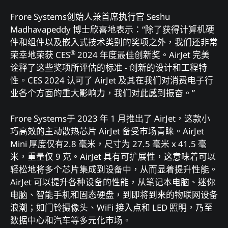
Frore Systems创始人兼首席执行官 Seshu
Madhavapeddy 博士欣喜地表示：“除了获得计算机硬
件和组件以及嵌入式技术类别的奖项之外，我们还非常
®
荣幸地荣获 CES
2024 年度最佳创新奖。AirJet 完美
诠释了这些奖项所评估的标准 - 创新的设计和工程特
性。CES 2024 认可了 AirJet 及其在我们对消费电子行
业各个方面的重大影响力，我们对此感到振奋。”
Frore Systems于 2023 年 1 月推出了 AirJet，这款小
巧高效的主动散热芯片 AirJet 备受市场青睐。AirJet
Mini 厚度仅有2.8 毫米，尺寸为 27.5 毫米 x 41.5 毫
米，重量仅 9 克。AirJet 具有可扩展性，这意味着可以
轻松地将多个芯片集成到设备中，从而显着提升性能。
AirJet 可以提升各种设备的性能，从笔记本电脑、迷你
电脑、智能手机和固态硬盘，到即将到来的物联网设备
浪潮；如门铃摄像头、WiFi 接入点和 LED 照明，乃至
数据中心和汽车等多元化市场。