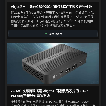
AirJet®Mini斩获CES®2024“最佳创新”奖项及更多殊荣
®
继2023年1月在CES展会上展示了 AirJet
Mini 广受好评后，我
®
们荣幸地宣布，仅仅12个月后，我们就荣获了CES
2024“最佳
®
创新”奖项。此外，AirJet 还分别获得了 CES
2024计算机硬件
与组件以及嵌入式技术类别中的创新奖项提名。​
Read more
ZOTAC 发布首款搭载 AirJet® 固态散热芯片的 ZBOX
PI430AJ革新迷你电脑市场​
全球领先的迷你电脑制造商 ZOTAC 宣布推出 ZBOX PI430AJ，
®
这是全球首款搭载 Frore Systems 革命性 AirJet
固态散热芯片