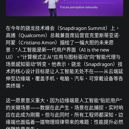
在今年的骁龙技术峰会（Snapdragon Summit）上，
高通（Qualcomm）总裁兼首席运营官克里斯蒂亚诺·
阿蒙（Cristiano Amon）描绘了一幅大胆的未来愿
景：“人工智能是新一代用户界面（AI is the new
UI）。”计算模式正从“应用与图标驱动”向“智能代理与
场景感知驱动”转变。他表示，骁龙（Snapdragon）技
术的核心设计目标是让人工智能无处不在——从云端延
伸至边缘端，覆盖手机、电脑、汽车、可穿戴设备等各
类终端。
这一愿景意义重大，因为边缘端是人工智能“贴近用户”
的关键场景——数据在此产生，场景在此捕捉，实时响
应在此成为刚需。但与此同时，所有工程师都深知，边
缘端也面临着一道物理规律带来的难题：性能提升必然