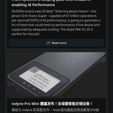
enabling AI Performance
NVIDIA’s brand new 25 Watt “little tiny Jetson Nano”– the
Jetson Orin Nano Super - capable of 67 trillion operations
per second(TOPS) of AI performance, is going to generate a
lot of heat that could limit its performance if the device isn’t
supported by adequate cooling. The AirJet PAK 5C-25 is
perfect for the job!
Read more
iodyne Pro Mini 震撼发布！全球最智能存储设备！
借助与 iodyne 的深度合作，AirJet成功赋能这款创新型SSD驱