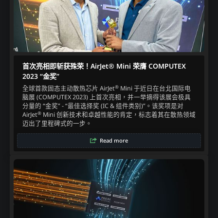
首次亮相即斩获殊荣！AirJet® Mini 荣膺 COMPUTEX
2023 “金奖”​
®
全球首款固态主动散热芯片 AirJet
Mini 于近日在台北国际电
脑展 (COMPUTEX 2023) 上首次亮相，并一举摘得该展会极具
分量的 “金奖” - “最佳选择奖 (IC & 组件类别)”。​ 该奖项是对
®
AirJet
Mini 创新技术和卓越性能的肯定，标志着其在散热领域
迈出了里程碑式的一步。​
Read more